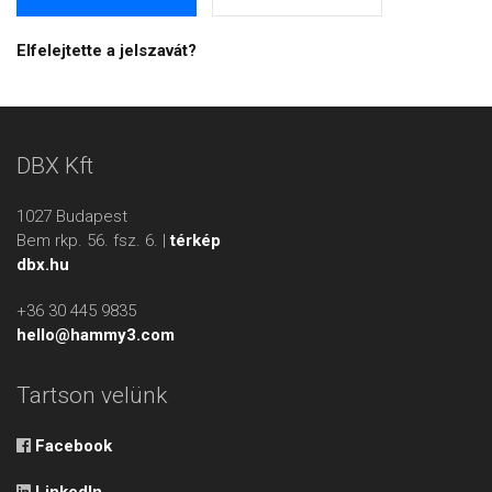
Elfelejtette a jelszavát?
DBX Kft
1027 Budapest
Bem rkp. 56. fsz. 6. |
térkép
dbx.hu
+36 30 445 9835
hello@hammy3.com
Tartson velünk
Facebook