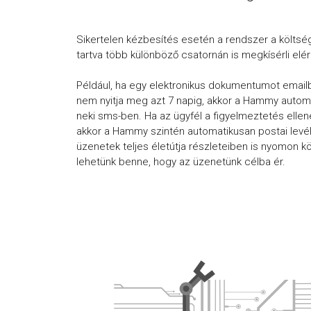
Sikertelen kézbesítés esetén a rendszer a költs
tartva több különböző csatornán is megkísérli elér
Például, ha egy elektronikus dokumentumot emailb
nem nyitja meg azt 7 napig, akkor a Hammy automa
neki sms-ben. Ha az ügyfél a figyelmeztetés ellen
akkor a Hammy szintén automatikusan postai lev
üzenetek teljes életútja részleteiben is nyomon kö
lehetünk benne, hogy az üzenetünk célba ér.