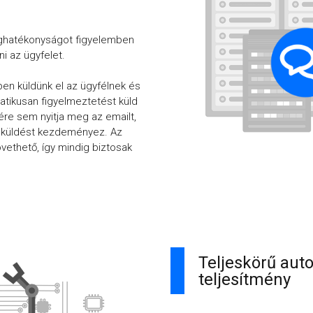
éghatékonyságot figyelemben
ni az ügyfelet.
en küldünk el az ügyfélnek és
tikusan figyelmeztetést küld
ére sem nyitja meg az emailt,
élküldést kezdeményez. Az
vethető, így mindig biztosak
Teljeskörű aut
teljesítmény