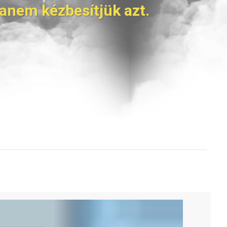
anem kézbesítjük azt.