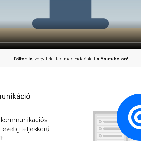
Töltse le
, vagy tekintse meg videónkat
a Youtube-on!
unikáció
lkommunikációs
levélig teljeskörű
t.