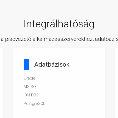
Integrálhatóság
a piacvezető alkalmazásszerverekhez, adatbázis
Adatbázisok
Oracle
MS-SQL
IBM DB2
PostgreSQL