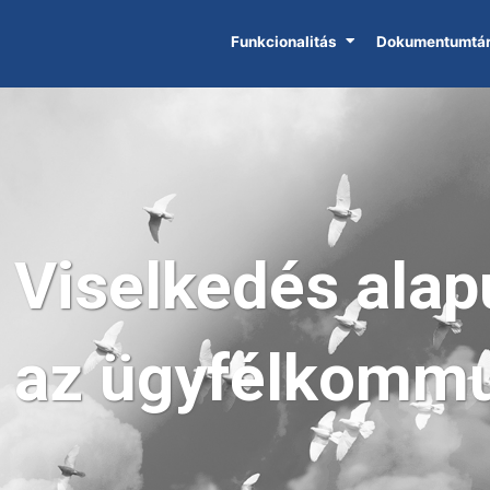
Funkcionalitás
Dokumentumtá
Viselkedés alap
az ügyfél­kommu