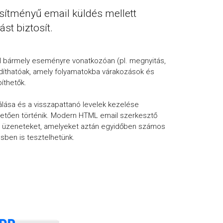
sítményű email küldés mellett
st biztosít.
kal bármely eseményre vonatkozóan (pl. megnyitás,
indíthatóak, amely folyamatokba várakozások és
íthetők.
zálása és a visszapattanó levelek kezelése
etően történik. Modern HTML email szerkesztő
 az üzeneteket, amelyeket aztán egyidőben számos
sben is tesztelhetünk.