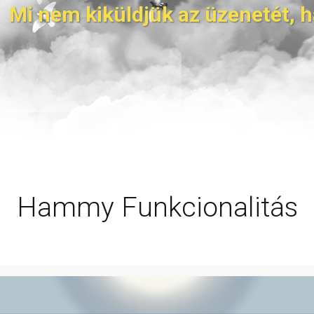
Mi nem kiküldjük az üzenetét,
h
Hammy Funkcionalitás