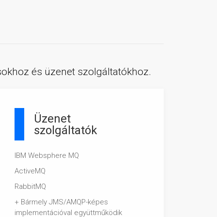
okhoz és üzenet szolgáltatókhoz.
Üzenet
szolgáltatók
IBM Websphere MQ
ActiveMQ
RabbitMQ
+ Bármely JMS/AMQP-képes
implementációval együttműködik