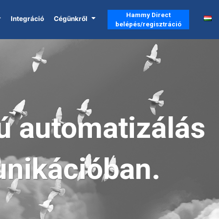
Hammy Direct
r
Integráció
Cégünkről
belépés/regisztráció
ú automatizálás
nikáció­ban.