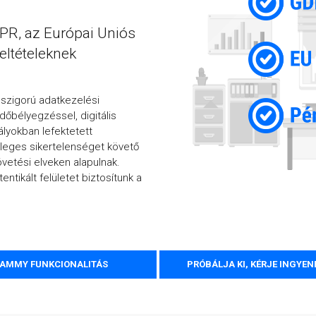
R, az Európai Uniós
ltételeknek
 szigorú adatkezelési
dőbélyegzéssel, digitális
ályokban lefektetett
leges sikertelenséget követő
vetési elveken alapulnak.
ntikált felületet biztosítunk a
HAMMY FUNKCIONALITÁS
PRÓBÁLJA KI, KÉRJE INGYE