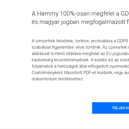
A Hammy 100%-osan megfelel a GDP
és magyar jogban megfogalmazott fe
A címzettek felvétele, törlése, archiválása a GDPR
szabályait figyelembe véve történik. Az üzenetek i
aláírással történő ellátása megfelel az EU jogszab
írásbeliség követelményének. A küldés és az eset
folyamatok a hatóságok által elfogadott nyomonkö
Csatolmányként titkosított PDF-et küldünk, vagy aute
dokumentum letöltéséhez.
TELJES 