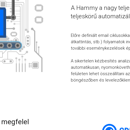
A Hammy a nagy telje
teljeskörű automatizálá
Előre definiált email ciklusok
átkattintás, stb.) folyamatok 
további eseménykezelések ép
A sikertelen kézbesítés anali
automatikusan, nyomonköveth
felületen lehet összeállítani
böngészőben és levelezőklien
k megfelel